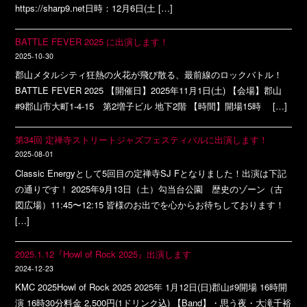
https://sharp9.net日時：12月6日(土 […]
BATTLE FEVER 2025 に出演します！
2025-10-30
郡山メタルシティ狂熱の火花が飛び散る、最前線のロックバトル！
BATTLE FEVER 2025 【開催日】2025年11月1日(土) 【会場】郡山
#9郡山市大町1-4-15 第2増子ビル 地下2階 【時間】開場15時 […]
第34回 定禅寺ストリートジャズフェスティバルに出演します！
2025-08-01
Classic Energyとして5回目の定禅寺SJ Fとなりました！出演は下記
の通りです！ 2025年9月13日（土）勾当台公園 歴史のゾーン（古
図広場）11:45〜12:15 皆様のお出でを心からお待ちしております！
[…]
2025.1.12『Howl of Rock 2025』出演します
2024-12-23
KMC 2025Howl of Rock 2025 2025年 1月12日(日)郡山♯9開場 16時開
演 16時30分料金 2,500円(1ドリンク込) 【Band】・思う夜・大滝千裕